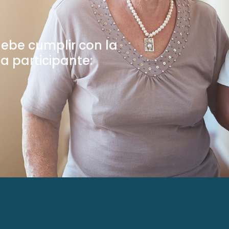
debe cumplir con la
da participante: